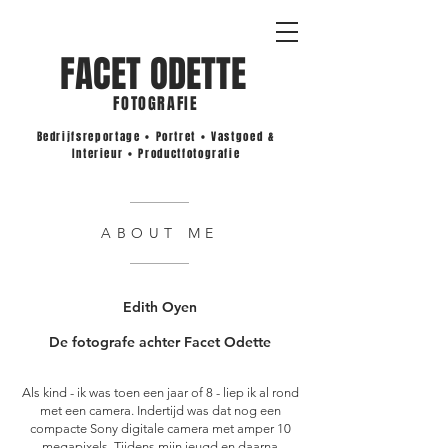
FACET ODETTE
F
OTOGRAFIE
Bedrijfsreportage • Portret • Vastgoed &
Interieur • Productfotografie
ABOUT ME
Edith Oyen
De fotografe achter Facet Odette
Als kind - ik was toen een jaar of 8 - liep ik al rond
met een camera. Indertijd was dat nog een
compacte Sony digitale camera met amper 10
megapixels. Tijdens mijn jeugd en daarna