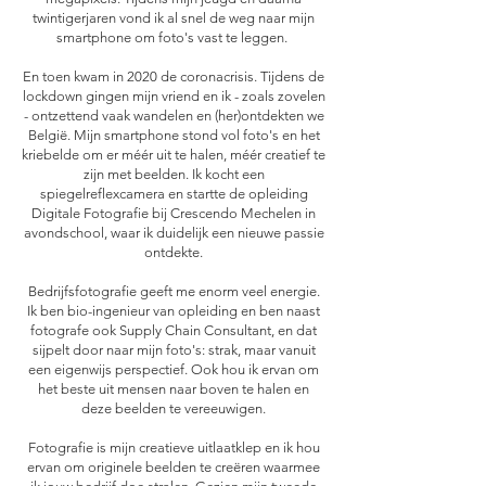
twintigerjaren vond ik al snel de weg naar mijn
smartphone om foto's vast te leggen.
En toen kwam in 2020 de coronacrisis. Tijdens de
lockdown gingen mijn vriend en ik - zoals zovelen
- ontzettend vaak wandelen en (her)ontdekten we
België. Mijn smartphone stond vol foto's en het
kriebelde om er méér uit te halen, méér creatief te
zijn met beelden. Ik kocht een
spiegelreflexcamera en startte de opleiding
Digitale Fotografie bij Crescendo Mechelen in
avondschool, waar ik duidelijk een nieuwe passie
ontdekte.
Bedrijfsfotografie geeft me enorm veel energie.
Ik ben bio-ingenieur van opleiding en ben naast
fotografe ook Supply Chain Consultant, en dat
sijpelt door naar mijn foto's: strak, maar vanuit
een eigenwijs perspectief. Ook hou ik ervan om
het beste uit mensen naar boven te halen en
deze beelden te vereeuwigen.
Fotografie is mijn creatieve uitlaatklep en ik hou
ervan om originele beelden te creëren waarmee