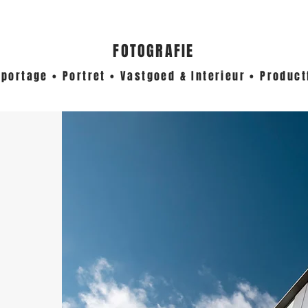
F
OTOGRAFIE
eportage • Portret • Vastgoed & Interieur • Product
n